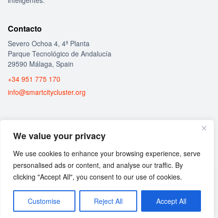
inteligentes.
Contacto
Severo Ochoa 4, 4ª Planta
Parque Tecnológico de Andalucía
29590 Málaga, Spain
+34 951 775 170
info@smartcitycluster.org
Social
We value your privacy
We use cookies to enhance your browsing experience, serve
personalised ads or content, and analyse our traffic. By
clicking "Accept All", you consent to our use of cookies.
© 2026 Guía de Calidad del Aire
Aviso Legal
Política de Privacidad
Política de Cookies
Customise
Reject All
Accept All
Canal de Transparencia