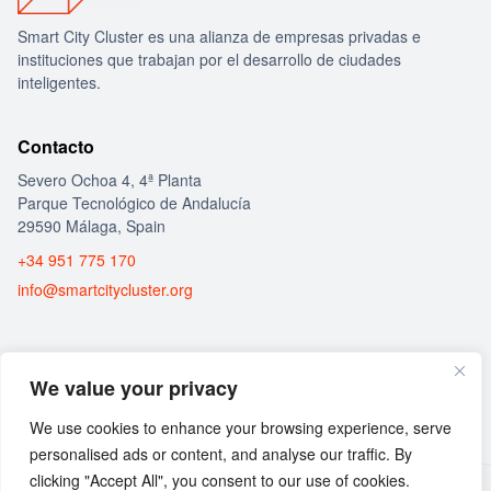
Capa de servicios inteligentes: donde se
construyen soluciones específicas orientadas a las
Smart City Cluster es una alianza de empresas privadas e
diferentes áreas de gestión municipal, medio
instituciones que trabajan por el desarrollo de ciudades
ambiente, movilidad, tráfico, turismo, eficiencia
inteligentes.
energética, gestión del agua, residuos…
Capa de soporte y seguridad: para la explotación
Contacto
de los datos, su securización e integridad end to end.
Severo Ochoa 4, 4ª Planta
Parque Tecnológico de Andalucía
29590 Málaga, Spain
+34 951 775 170
info@smartcitycluster.org
Core IoT: Permite la adquisición de cualquier
dispositivo físico, mediante cualquier protocolo o
Social
tecnología de comunicación (OT).
We value your privacy
Monitorización, alarmas y analítica básica.
Capacidad de actuación sobre los dispositivos.
We use cookies to enhance your browsing experience, serve
Integración de sistemas de monitorización
personalised ads or content, and analyse our traffic. By
existentes (IT).
clicking "Accept All", you consent to our use of cookies.
© 2026 Guía de Calidad del Aire